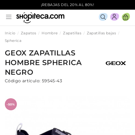
¡REBAJAS DEL 20% AL 80%!
0
Inicio
Zapatos
Hombre
Zapatillas
Zapatillas bajas
Spherica
GEOX
ZAPATILLAS
HOMBRE
SPHERICA
NEGRO
Código artículo:
59545-43
-50%