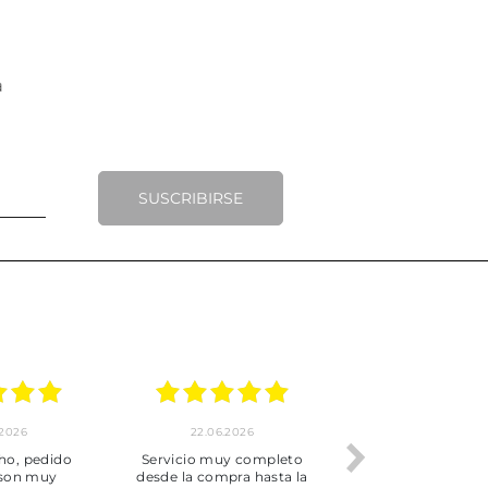
SUSCRIBIRSE
.2026
22.06.2026
20.06.2026
ho, pedido
Servicio muy completo
Envío rápid
 son muy
desde la compra hasta la