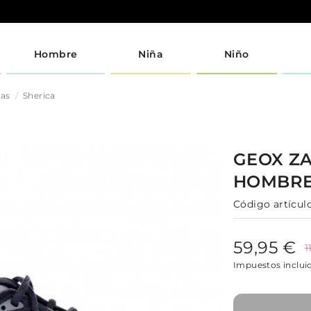
Hombre
Niña
Niño
jas
Sherica
GEOX
ZA
HOMBR
Código artículo
59,95 €
1
Impuestos inclui