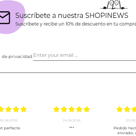
a de privacidad
.
30.06.2026
24.06.2026
23.06
ot perfecte
***
Pedido hec
enviado,