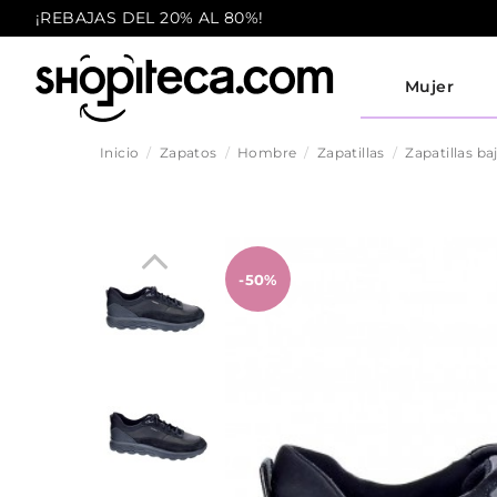
¡REBAJAS DEL 20% AL 80%!
Mujer
Inicio
Zapatos
Hombre
Zapatillas
Zapatillas ba
-50%