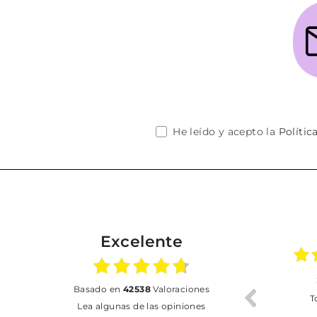
He leído y acepto la
Polític
Excelente
02.07.2026
01.07.2026
basado en
42538
Valoraciones
Todo bien
BUENA
T
Lea algunas de las opiniones