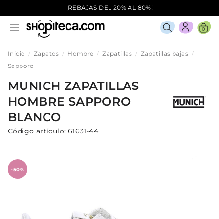
¡REBAJAS DEL 20% AL 80%!
0
Inicio
Zapatos
Hombre
Zapatillas
Zapatillas bajas
Sapporo
MUNICH
ZAPATILLAS
HOMBRE
SAPPORO
BLANCO
Código artículo:
61631-44
-50%