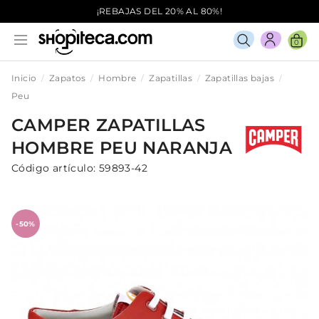
¡REBAJAS DEL 20% AL 80%!
0
Inicio
Zapatos
Hombre
Zapatillas
Zapatillas bajas
Peu
CAMPER
ZAPATILLAS
HOMBRE
PEU
NARANJA
Código artículo:
59893-42
-50%