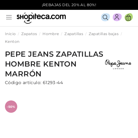
¡REBAJAS DEL 20% AL 80%!
0
Inicio
Zapatos
Hombre
Zapatillas
Zapatillas bajas
Kenton
PEPE JEANS
ZAPATILLAS
HOMBRE
KENTON
MARRÓN
Código artículo:
61293-44
-50%