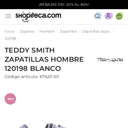
¡REBAJAS DEL 20% AL 80%!
0
Inicio
Zapatos
Hombre
Zapatillas
Zapatillas bajas
120198
TEDDY SMITH
ZAPATILLAS
HOMBRE
120198
BLANCO
Código artículo:
67420-50
-50%