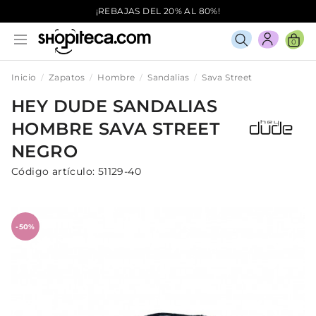
¡REBAJAS DEL 20% AL 80%!
0
Inicio
Zapatos
Hombre
Sandalias
Sava Street
HEY DUDE
SANDALIAS
HOMBRE
SAVA STREET
NEGRO
Código artículo:
51129-40
-50%