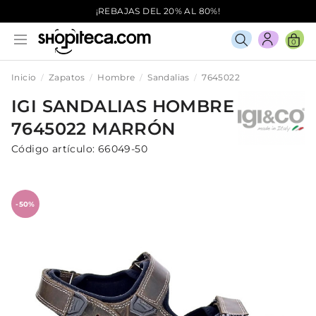
¡REBAJAS DEL 20% AL 80%!
0
Inicio
Zapatos
Hombre
Sandalias
7645022
IGI
SANDALIAS
HOMBRE
7645022
MARRÓN
Código artículo:
66049-50
-50%