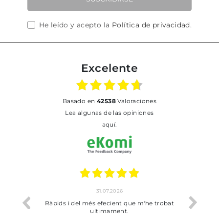
He leído y acepto la
Política de privacidad
.
Excelente
basado en
42538
Valoraciones
Lea algunas de las opiniones
aquí.
31.07.2026
17.07.2026
i del més efecient que m'he trobat
Bien pero soy de Vilafranca 
ultimament.
dejado recoger en tie