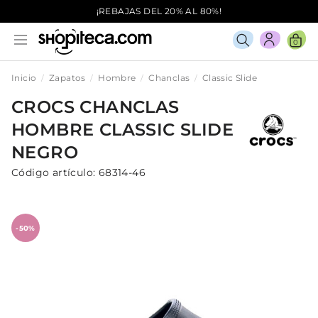
¡REBAJAS DEL 20% AL 80%!
0
Inicio
Zapatos
Hombre
Chanclas
Classic Slide
CROCS
CHANCLAS
HOMBRE
CLASSIC SLIDE
NEGRO
Código artículo:
68314-46
-50%