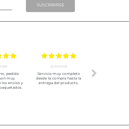
SUSCRIBIRSE
.2026
22.06.2026
20.06.2026
ho, pedido
Servicio muy completo
Envío rápid
 son muy
desde la compra hasta la
 los envíos y
entrega del producto.
paquetados.