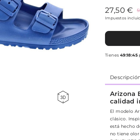
27,50 €
5
Impuestos inclui
Tienes
49:18:44
Descripció
Arizona 
calidad 
El modelo A
clásico. Insp
está hecho de
no tiene olo