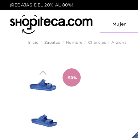
¡REBAJAS DEL 20% AL 80%!
Mujer
Inicio
Zapatos
Hombre
Chanclas
Arziona
-50%