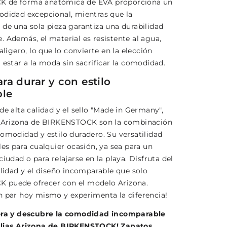
 de forma anatómica de EVA proporciona un
odidad excepcional, mientras que la
 de una sola pieza garantiza una durabilidad
. Además, el material es resistente al agua,
raligero, lo que lo convierte en la elección
 estar a la moda sin sacrificar la comodidad.
ra durar y con estilo
ble
de alta calidad y el sello "Made in Germany",
s Arizona de BIRKENSTOCK son la combinación
comodidad y estilo duradero. Su versatilidad
les para cualquier ocasión, ya sea para un
ciudad o para relajarse en la playa. Disfruta del
alidad y el diseño incomparable que solo
 puede ofrecer con el modelo Arizona.
n par hoy mismo y experimenta la diferencia!
hora y descubre la comodidad incomparable
alias Arizona de BIRKENSTOCK! Zapatos