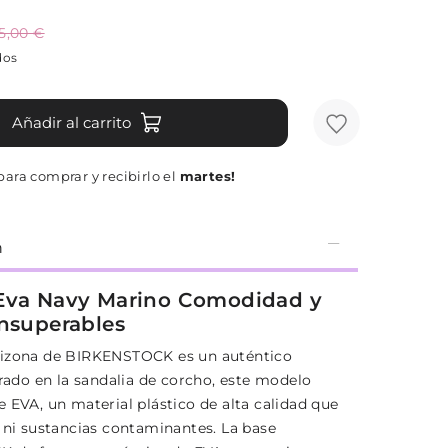
5,00 €
dos
Añadir al carrito
para comprar y recibirlo el
martes!
n
Eva Navy Marino Comodidad y
insuperables
rizona de BIRKENSTOCK es un auténtico
irado en la sandalia de corcho, este modelo
 EVA, un material plástico de alta calidad que
r ni sustancias contaminantes. La base