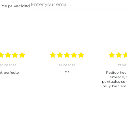
a de privacidad
.
30.06.2026
24.06.2026
23.06
ot perfecte
***
Pedido hec
enviado,
puntuales con
muy bien em