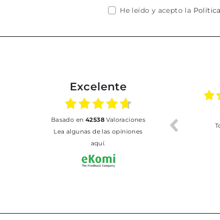
He leído y acepto la
Polític
Excelente
02.07.2026
01.07.2026
basado en
42538
Valoraciones
Todo bien
BUENA
T
Lea algunas de las opiniones
aquí.