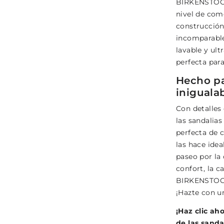
BIRKENSTOCK
nivel de com
construcción
incomparable
lavable y ult
perfecta para
Hecho pa
iniguala
Con detalles 
las sandalia
perfecta de 
las hace idea
paseo por la 
confort, la c
BIRKENSTOCK
¡Hazte con u
¡Haz clic a
de las sand