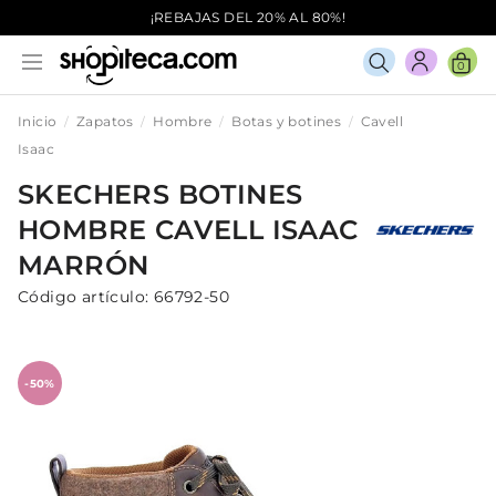
¡REBAJAS DEL 20% AL 80%!
0
Inicio
Zapatos
Hombre
Botas y botines
Cavell
Isaac
SKECHERS
BOTINES
HOMBRE
CAVELL ISAAC
MARRÓN
Código artículo:
66792-50
-50%