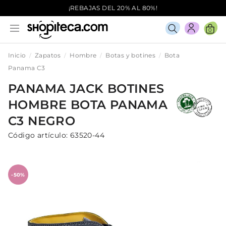
¡REBAJAS DEL 20% AL 80%!
0
Inicio
Zapatos
Hombre
Botas y botines
Bota
Panama C3
PANAMA JACK
BOTINES
HOMBRE
BOTA PANAMA
C3
NEGRO
Código artículo:
63520-44
-50%