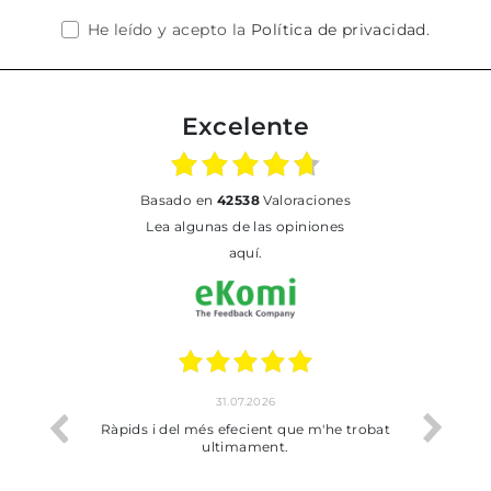
He leído y acepto la
Política de privacidad
.
Excelente
basado en
42538
Valoraciones
Lea algunas de las opiniones
aquí.
31.07.2026
17.07.2026
i del més efecient que m'he trobat
Bien pero soy de Vilafranca 
ultimament.
dejado recoger en tie