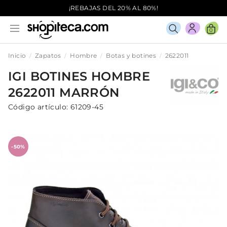
¡REBAJAS DEL 20% AL 80%!
0
Inicio
Zapatos
Hombre
Botas y botines
2622011
IGI
BOTINES
HOMBRE
2622011
MARRÓN
Código artículo:
61209-45
-50%