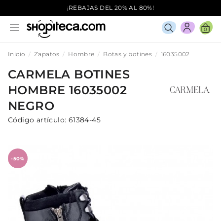
¡REBAJAS DEL 20% AL 80%!
0
Inicio
Zapatos
Hombre
Botas y botines
16035002
CARMELA
BOTINES
HOMBRE
16035002
NEGRO
Código artículo:
61384-45
-50%