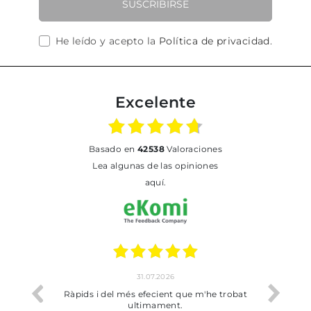
SUSCRIBIRSE
He leído y acepto la
Política de privacidad
.
Excelente
basado en
42538
Valoraciones
Lea algunas de las opiniones
aquí.
1.07.2026
17.07.2026
efecient que m'he trobat
Bien pero soy de Vilafranca y no me h
timament.
dejado recoger en tienda