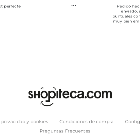
ot perfecte
***
Pedido hec
enviado,
puntuales con
muy bien em
e privacidad y cookies
Condiciones de compra
Config
Preguntas Frecuentes