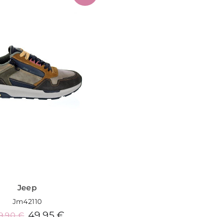
Jeep
Jm42110
49,95 €
9,90 €