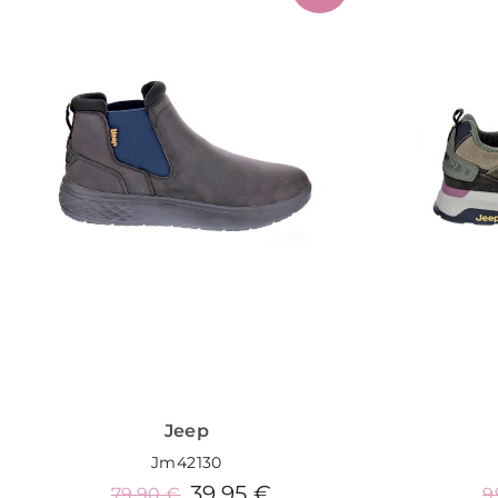
Jeep
Jm42130
39,95 €
79,90 €
9