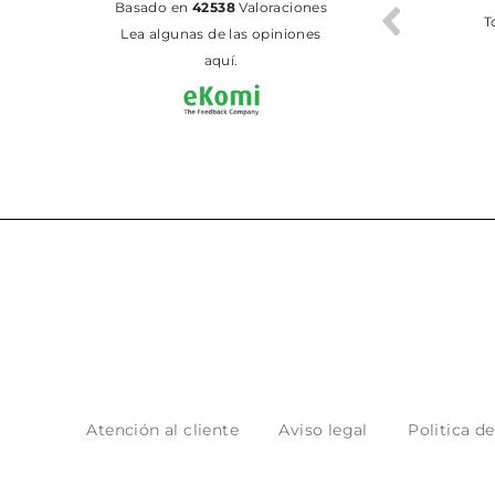
basado en
42538
Valoraciones
Todo bien
BUENA
T
Lea algunas de las opiniones
aquí.
Atención al cliente
Aviso legal
Politica d