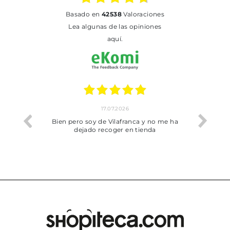
basado en
42538
Valoraciones
Lea algunas de las opiniones
aquí.
17.07.2026
he trobat
Bien pero soy de Vilafranca y no me ha
dejado recoger en tienda