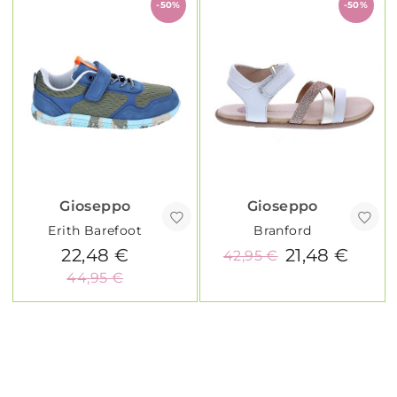
-50%
-50%
Gioseppo
Gioseppo
Erith Barefoot
Branford
22,48 €
21,48 €
42,95 €
44,95 €