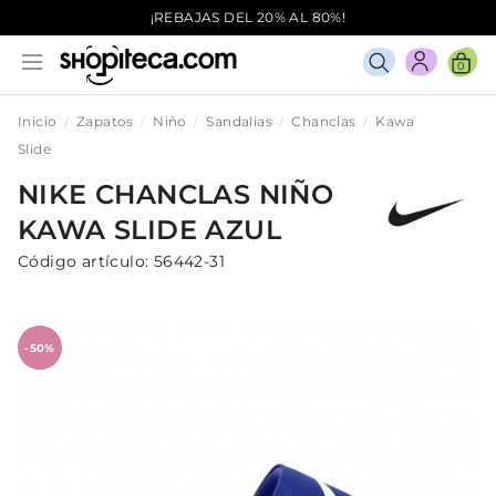
¡REBAJAS DEL 20% AL 80%!
0
Inicio
Zapatos
Niño
Sandalias
Chanclas
Kawa
Slide
NIKE
CHANCLAS
NIÑO
KAWA SLIDE
AZUL
Código artículo:
56442-31
-50%