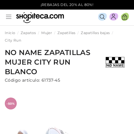
¡REBAJAS DEL 20% AL 80%!
0
Inicio
Zapatos
Mujer
Zapatillas
Zapatillas bajas
City Run
NO NAME
ZAPATILLAS
MUJER
CITY RUN
BLANCO
Código artículo:
61737-45
-50%