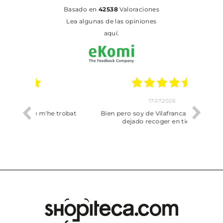
basado en
42538
Valoraciones
Lea algunas de las opiniones
aquí.
17.07.2026
he trobat
Bien pero soy de Vilafranca y no me ha
dejado recoger en tienda