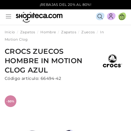
¡REBAJAS DEL 20% AL 80%!
0
Inicio
Zapatos
Hombre
Zapatos
Zuecos
In
Motion Clog
CROCS
ZUECOS
HOMBRE
IN MOTION
CLOG
AZUL
Código artículo:
66494-42
-50%