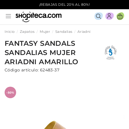
¡REBAJAS DEL 20% AL 80%!
0
Inicio
Zapatos
Mujer
Sandalias
Ariadni
FANTASY SANDALS
SANDALIAS
MUJER
ARIADNI
AMARILLO
Código artículo:
62483-37
-50%