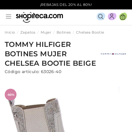
¡REBAJAS DEL 20% AL 80%!
0
Inicio
Zapatos
Mujer
Botines
Chelsea Bootie
TOMMY HILFIGER
BOTINES
MUJER
CHELSEA BOOTIE
BEIGE
Código artículo:
63026-40
-50%