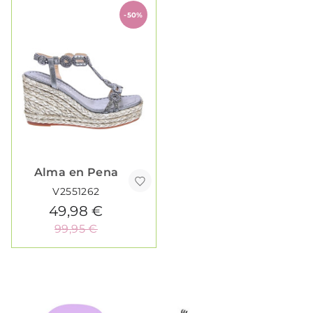
-50%
Alma en Pena
V2551262
49,98 €
99,95 €