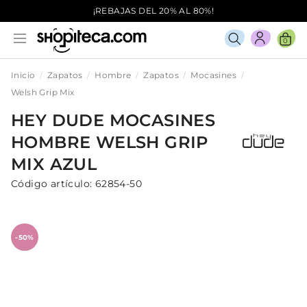
¡REBAJAS DEL 20% AL 80%!
0
Inicio
Zapatos
Hombre
Zapatos
Mocasines
Welsh Grip Mix
HEY DUDE
MOCASINES
HOMBRE
WELSH GRIP
MIX
AZUL
Código artículo:
62854-50
-50%