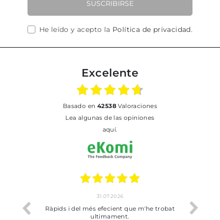
SUSCRIBIRSE
He leído y acepto la
Política de privacidad
.
Excelente
basado en
42538
Valoraciones
Lea algunas de las opiniones
aquí.
31.07.2026
io
Ràpids i del més efecient que m'he trobat
Bien p
ultimament.