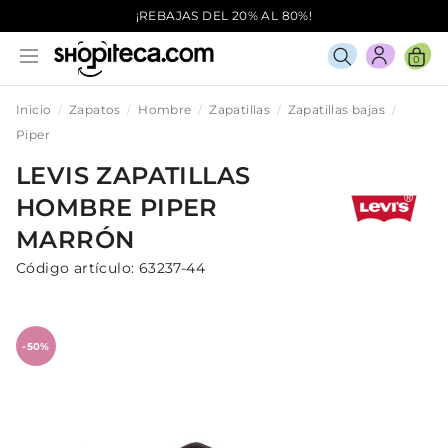
¡REBAJAS DEL 20% AL 80%!
0
Inicio
Zapatos
Hombre
Zapatillas
Zapatillas bajas
Piper
LEVIS
ZAPATILLAS
HOMBRE
PIPER
MARRÓN
Código artículo:
63237-44
-50%