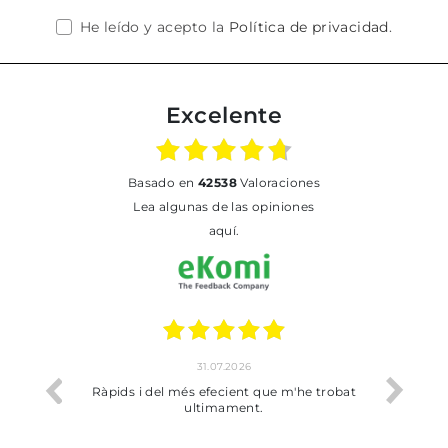
He leído y acepto la
Política de privacidad
.
Excelente
basado en
42538
Valoraciones
Lea algunas de las opiniones
aquí.
31.07.2026
17
Ràpids i del més efecient que m'he trobat
Bien pero soy de 
ultimament.
dejado rec