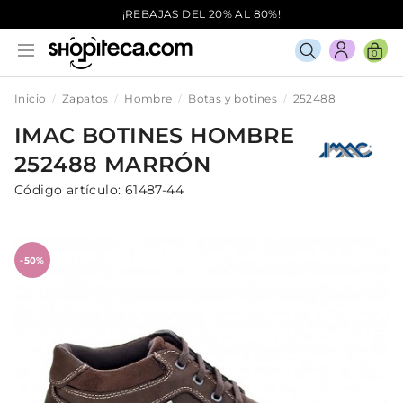
¡REBAJAS DEL 20% AL 80%!
0
Inicio
Zapatos
Hombre
Botas y botines
252488
IMAC
BOTINES
HOMBRE
252488
MARRÓN
Código artículo:
61487-44
-50%