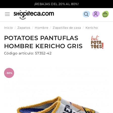
¡REBAJAS DEL 20% AL 80%!
0
Inicio
Zapatos
Hombre
Zapatillas de casa
Kericho
POTATOES
PANTUFLAS
HOMBRE
KERICHO
GRIS
Código artículo:
57352-42
-50%