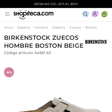
¡REBAJAS DEL 20% AL 80%!
0
Inicio
Zapatos
Hombre
Zapatos
Zuecos
Boston
BIRKENSTOCK
ZUECOS
HOMBRE
BOSTON
BEIGE
Código artículo:
64561-50
-50%