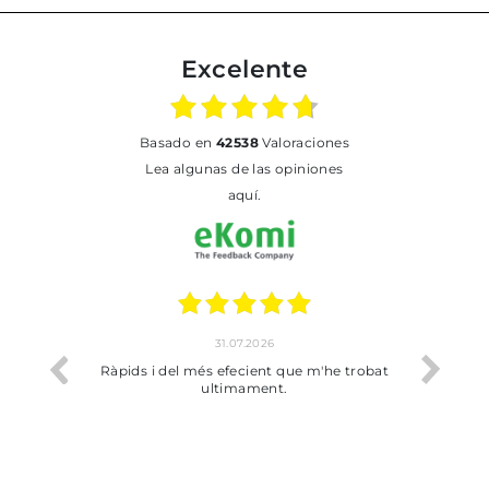
Excelente
basado en
42538
Valoraciones
Lea algunas de las opiniones
aquí.
.2026
17.07.2026
cient que m'he trobat
Bien pero soy de Vilafranca y no me ha
ament.
dejado recoger en tienda