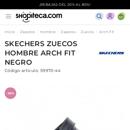
¡REBAJAS DEL 20% AL 80%!
0
Inicio
Zapatos
Hombre
Zapatos
Zuecos
Arch Fit
SKECHERS
ZUECOS
HOMBRE
ARCH FIT
NEGRO
Código artículo:
59970-44
-50%