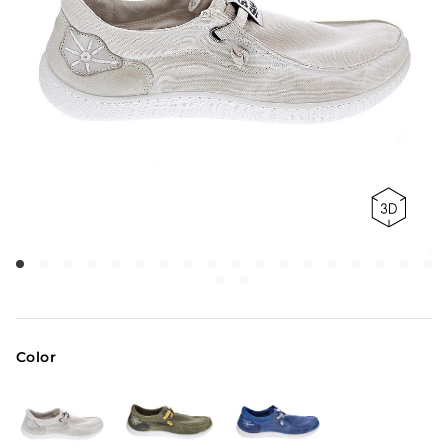
Color