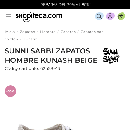
¡REBAJAS DEL 20% AL 80%!
0
Inicio
Zapatos
Hombre
Zapatos
Zapatos con
cordón
Kunash
SUNNI SABBI
ZAPATOS
HOMBRE
KUNASH
BEIGE
Código artículo:
62458-43
-50%