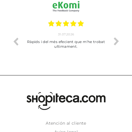
31.07.2026
io
Ràpids i del més efecient que m'he trobat
Bien p
ultimament.
Atención al cliente
Aviso legal