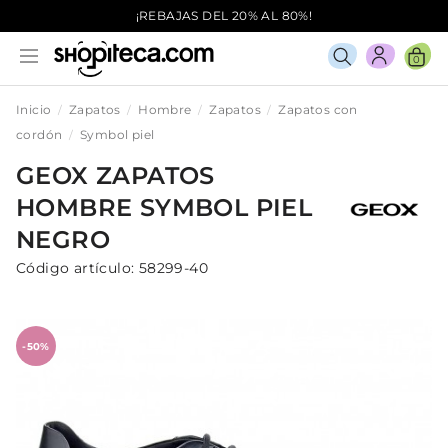
¡REBAJAS DEL 20% AL 80%!
0
Inicio
Zapatos
Hombre
Zapatos
Zapatos con
cordón
Symbol piel
GEOX
ZAPATOS
HOMBRE
SYMBOL PIEL
NEGRO
Código artículo:
58299-40
-50%