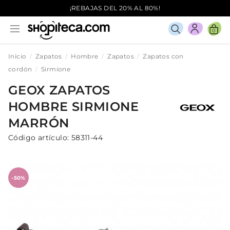
¡REBAJAS DEL 20% AL 80%!
0
Inicio
Zapatos
Hombre
Zapatos
Zapatos con
cordón
Sirmione
GEOX
ZAPATOS
HOMBRE
SIRMIONE
MARRÓN
Código artículo:
58311-44
-50%