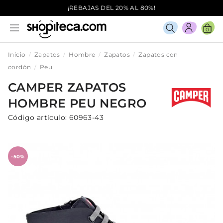
¡REBAJAS DEL 20% AL 80%!
0
Inicio
Zapatos
Hombre
Zapatos
Zapatos con
cordón
Peu
CAMPER
ZAPATOS
HOMBRE
PEU
NEGRO
Código artículo:
60963-43
-50%