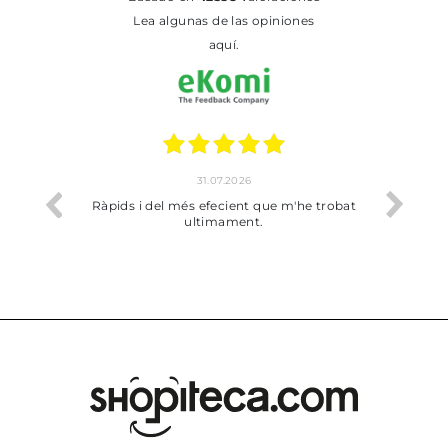
Lea algunas de las opiniones
aquí.
.2026
17.07.2026
cient que m'he trobat
Bien pero soy de Vilafranca y no me ha
ament.
dejado recoger en tienda