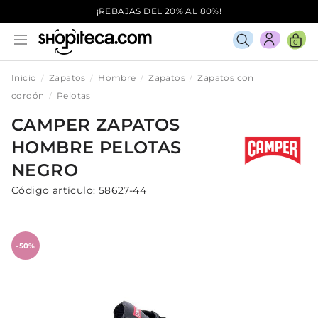
¡REBAJAS DEL 20% AL 80%!
0
Inicio
Zapatos
Hombre
Zapatos
Zapatos con
cordón
Pelotas
CAMPER
ZAPATOS
HOMBRE
PELOTAS
NEGRO
Código artículo:
58627-44
-50%