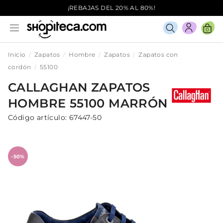
¡REBAJAS DEL 20% AL 80%!
0
Inicio
Zapatos
Hombre
Zapatos
Zapatos con
cordón
55100
CALLAGHAN
ZAPATOS
HOMBRE
55100
MARRÓN
Código artículo:
67447-50
-50%