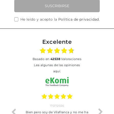
SUSCRIBIRSE
He leído y acepto la
Política de privacidad
.
Excelente
basado en
42538
Valoraciones
Lea algunas de las opiniones
aquí.
17.07.2026
he trobat
Bien pero soy de Vilafranca y no me ha