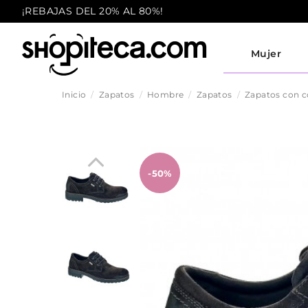
¡REBAJAS DEL 20% AL 80%!
Mujer
Inicio
Zapatos
Hombre
Zapatos
Zapatos con 
-50%