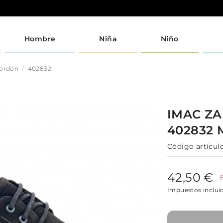
Hombre
Niña
Niño
cordón
402832
IMAC
ZA
402832
Código artículo
42,50 €
Impuestos inclui