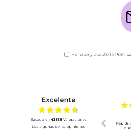
He leído y acepto la
Polític
Excelente
17.06.2026
31.07.2026
basado en
42538
Valoraciones
o
Todo correcto. Buen
Ràpids i del més efeci
Lea algunas de las opiniones
servicio
que m'he trobat