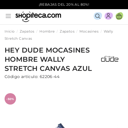
¡REBAJAS DEL 20% AL 80%!
0
Inicio
Zapatos
Hombre
Zapatos
Mocasines
Wally
Stretch Canvas
HEY DUDE
MOCASINES
HOMBRE
WALLY
STRETCH CANVAS
AZUL
Código artículo:
62206-44
-50%