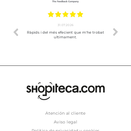
31.07.2026
io
Ràpids i del més efecient que m'he trobat
Bien p
ultimament.
Atención al cliente
Aviso legal
Politica de privacidad y cookies