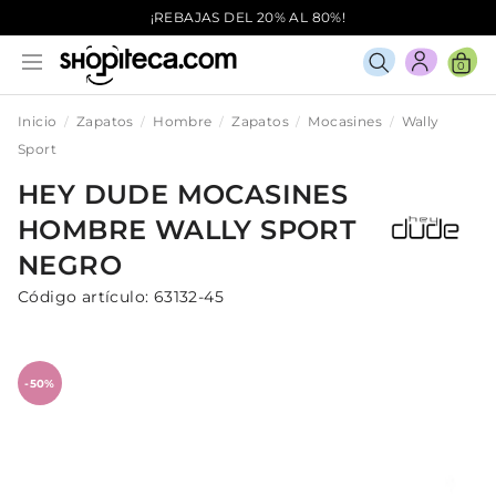
¡REBAJAS DEL 20% AL 80%!
0
Inicio
Zapatos
Hombre
Zapatos
Mocasines
Wally
Sport
HEY DUDE
MOCASINES
HOMBRE
WALLY SPORT
NEGRO
Código artículo:
63132-45
-50%