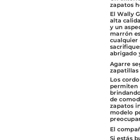
zapatos 
El Wally G
alta calid
y un aspec
marrón es
cualquier
sacrifique
abrigado 
Agarre se
zapatilla
Los cordon
permiten a
brindando
de comodi
zapatos i
modelo po
preocupar
El compañ
Si estás 