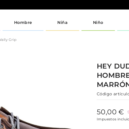
Hombre
Niña
Niño
ally Grip
HEY DU
HOMBR
MARRÓ
Código artículo
50,00 €
Impuestos inclui