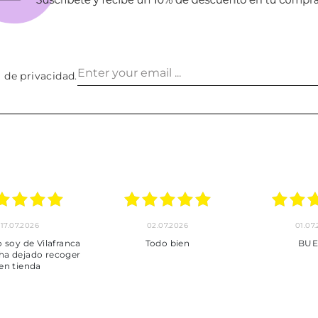
a de privacidad
.
24.06.2026
23.06.2026
22.06
***
Pedido hecho, pedido
Servicio mu
enviado, son muy
desde la com
puntuales con los envíos y
entrega del
muy bien empaquetados.