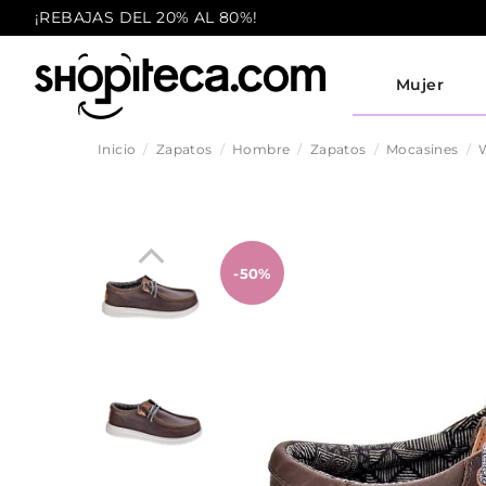
¡REBAJAS DEL 20% AL 80%!
Mujer
Inicio
Zapatos
Hombre
Zapatos
Mocasines
W
-50%