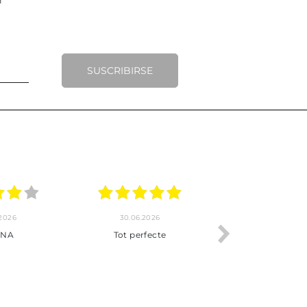
SUSCRIBIRSE
.2026
20.06.2026
17.06.2026
y completo
Envío rápido
Todo correcto.
pra hasta la
servicio
 producto.