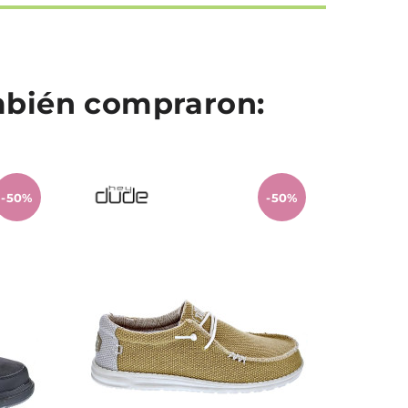
ambién compraron:
-50%
-50%