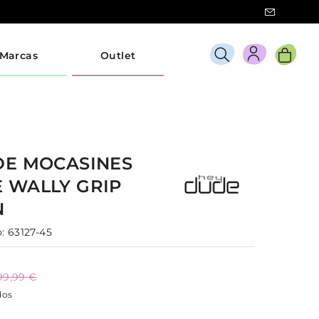
Marcas
Outlet
DE
MOCASINES
E
WALLY GRIP
N
:
63127-45
99,99 €
dos