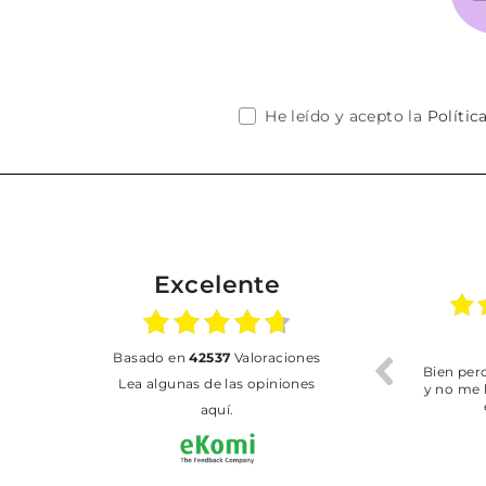
He leído y acepto la
Polític
Excelente
01.07.2026
30.06.2026
basado en
42537
Valoraciones
BUENA
Tot perfecte
Lea algunas de las opiniones
aquí.