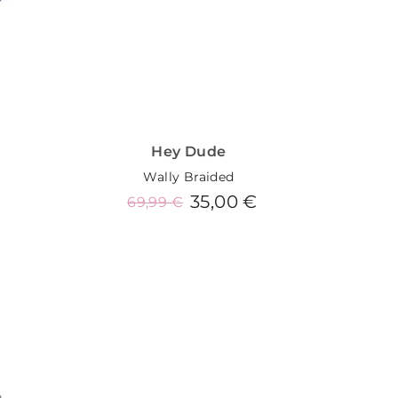
Hey Dude
Wally Braided
35,00 €
69,99 €
9
Añadir al carrito