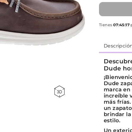
Tienes
07:45:17
p
Descripció
Descubre
Dude ho
¡Bienveni
Dude zapa
marca en 
increíble
más frías
un zapato
brindar l
estilo.
Un exteri