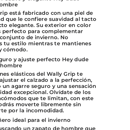
hombre
rip está fabricado con una piel de
ad que le confiere suavidad al tacto
to elegante. Su exterior en color
 perfecto para complementar
 conjunto de invierno. No
s tu estilo mientras te mantienes
y cómodo.
guro y ajuste perfecto Hey dude
s hombre
es elásticos del Wally Grip te
justar el calzado a la perfección,
 un agarre seguro y una sensación
dad excepcional. Olvídate de los
ncómodos que te limitan, con este
drás moverte libremente sin
te por la incomodidad.
ero ideal para el invierno
buscando un zapato de hombre que