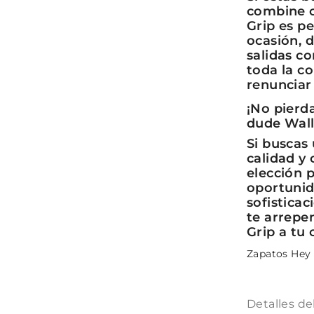
combine c
Grip es pe
ocasión, 
salidas c
toda la c
renunciar
¡No pierd
dude Wall
Si buscas
calidad y 
elección 
oportunid
sofisticac
te arrepen
Grip a tu
Zapatos Hey
Detalles de