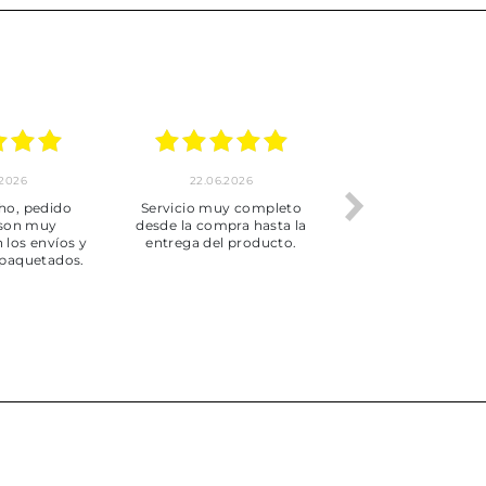
.2026
22.06.2026
20.06.2026
ho, pedido
Servicio muy completo
Envío rápid
 son muy
desde la compra hasta la
 los envíos y
entrega del producto.
paquetados.