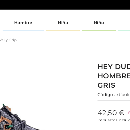
Hombre
Niña
Niño
ally Grip
HEY DU
HOMBR
GRIS
Código artículo
42,50 €
Impuestos inclui