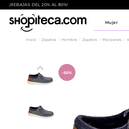
¡REBAJAS DEL 20% AL 80%!
Mujer
Inicio
Zapatos
Hombre
Zapatos
Mocasines
W
-50%