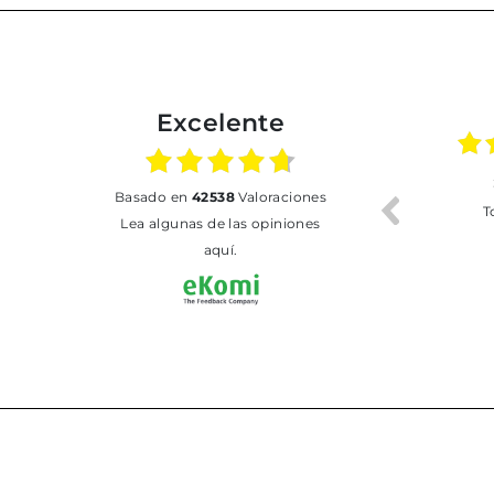
Excelente
02.07.2026
01.07.2026
basado en
42538
Valoraciones
Todo bien
BUENA
T
Lea algunas de las opiniones
aquí.