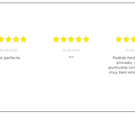
30.06.2026
24.06.2026
23.06
ot perfecte
***
Pedido hec
enviado,
puntuales con
muy bien em