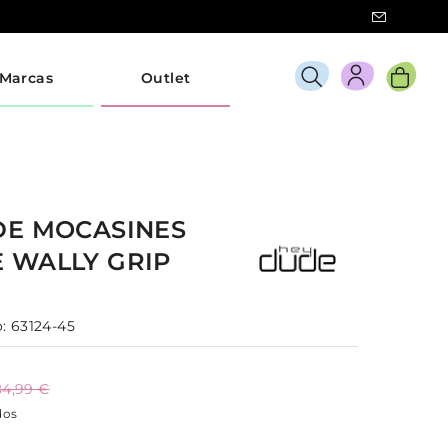
Marcas
Outlet
DE
MOCASINES
E
WALLY GRIP
:
63124-45
84,99 €
dos