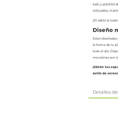
kaki y plantilla
colocados, mant
¡Di adiós al sudo
Diseño m
Estan diseñadas c
la forma de tu 
todo el día. Dis
mocasines son la
¡Obtén tus zapa
estilo de veran
Detalles de