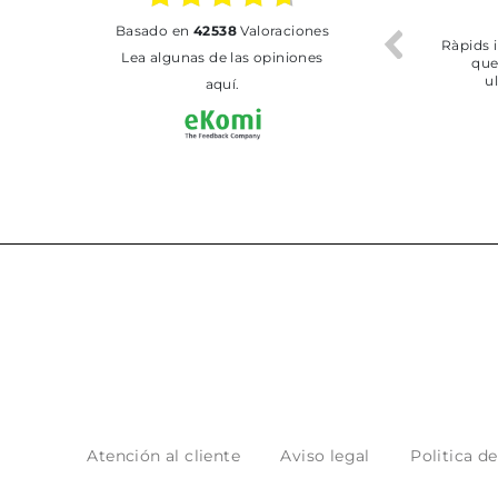
17.07.2026
02.07.2026
basado en
42538
Valoraciones
en pero soy de Vilafranca
Todo bien
Lea algunas de las opiniones
no me ha dejado recoger
en tienda
aquí.
Atención al cliente
Aviso legal
Politica d