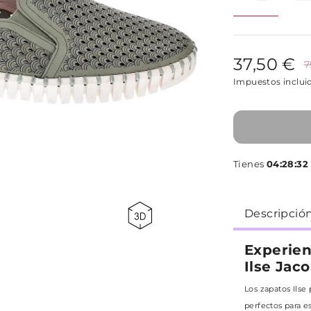
37,50 €
7
Impuestos inclui
Tienes
04:28:31
p
Descripció
Experien
Ilse Jac
Los zapatos Ils
perfectos para es