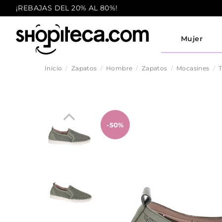
¡REBAJAS DEL 20% AL 80%!
Mujer
Inicio
Zapatos
Hombre
Zapatos
Mocasines
T
-50%