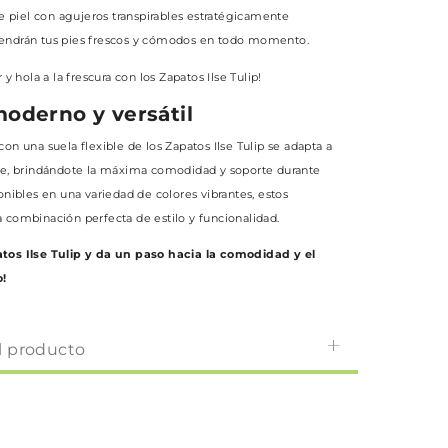
 de piel con agujeros transpirables estratégicamente
endrán tus pies frescos y cómodos en todo momento.
r y hola a la frescura con los Zapatos Ilse Tulip!
oderno y versátil
on una suela flexible de los Zapatos Ilse Tulip se adapta a
pie, brindándote la máxima comodidad y soporte durante
ponibles en una variedad de colores vibrantes, estos
 combinación perfecta de estilo y funcionalidad.
tos Ilse Tulip y da un paso hacia la comodidad y el
o!
l producto