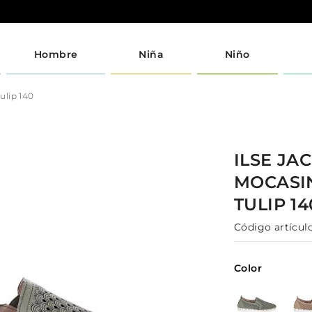
Hombre
Niña
Niño
ulip 140
ILSE JA
MOCASI
TULIP 1
Código artículo
Color