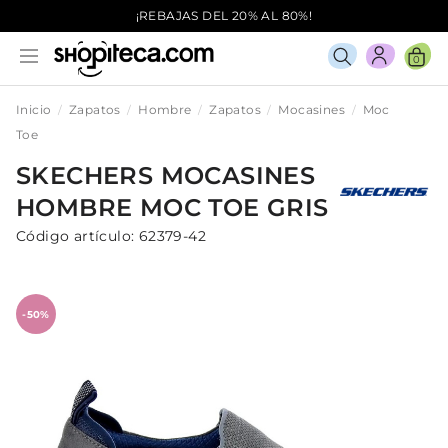
¡REBAJAS DEL 20% AL 80%!
0
Inicio
Zapatos
Hombre
Zapatos
Mocasines
Moc
Toe
SKECHERS
MOCASINES
HOMBRE
MOC TOE
GRIS
Código artículo:
62379-42
-50%