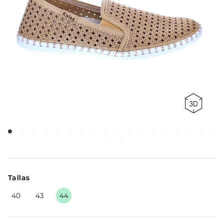
Tallas
40
43
44