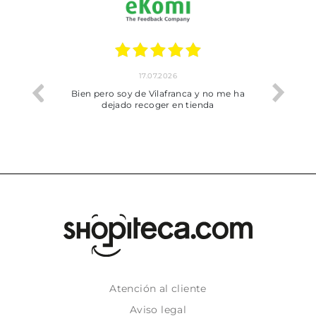
17.07.2026
he trobat
Bien pero soy de Vilafranca y no me ha
dejado recoger en tienda
Atención al cliente
Aviso legal