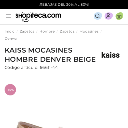
¡REBAJAS DEL 20% AL 80%!
0
Inicio
Zapatos
Hombre
Zapatos
Mocasines
Denver
KAISS
MOCASINES
HOMBRE
DENVER
BEIGE
Código artículo:
66611-44
-50%