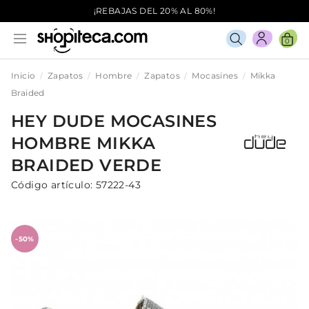
¡REBAJAS DEL 20% AL 80%!
0
Inicio
Zapatos
Hombre
Zapatos
Mocasines
Mikka
Braided
HEY DUDE
MOCASINES
HOMBRE
MIKKA
BRAIDED
VERDE
Código artículo:
57222-43
-50%