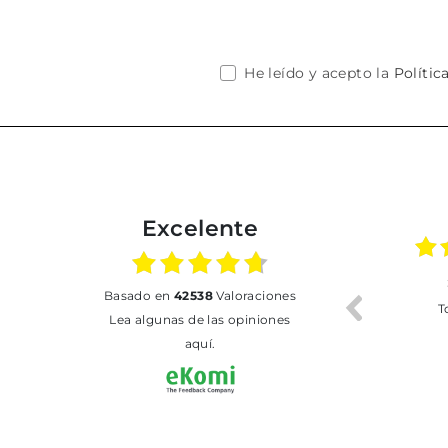
He leído y acepto la
Polític
Excelente
02.07.2026
01.07.2026
basado en
42538
Valoraciones
Todo bien
BUENA
T
Lea algunas de las opiniones
aquí.