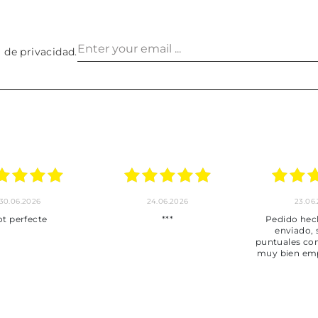
a de privacidad
.
30.06.2026
24.06.2026
23.06
ot perfecte
***
Pedido hec
enviado,
puntuales con
muy bien em