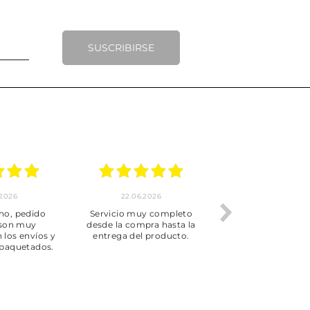
SUSCRIBIRSE
.2026
22.06.2026
20.06.2026
ho, pedido
Servicio muy completo
Envío rápid
 son muy
desde la compra hasta la
 los envíos y
entrega del producto.
paquetados.