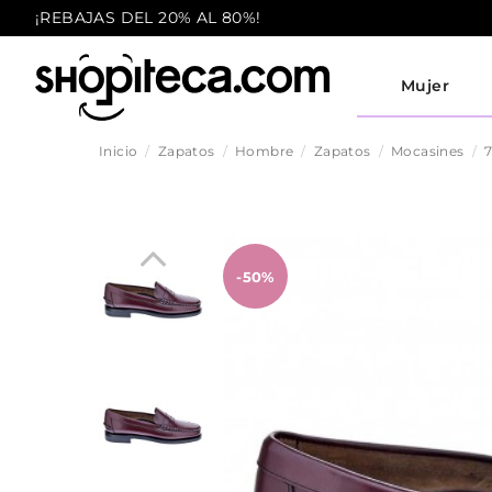
¡REBAJAS DEL 20% AL 80%!
Mujer
Inicio
Zapatos
Hombre
Zapatos
Mocasines
7
-50%