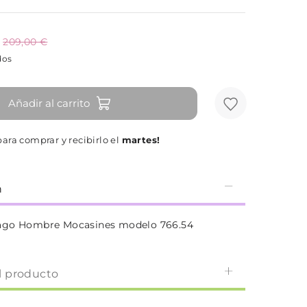
209,00 €
dos
Añadir al carrito
ara comprar y recibirlo el
martes!
n
ago Hombre Mocasines modelo 766.54
l producto