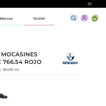
Marcas
Outlet
O
MOCASINES
E
766.54
ROJO
:
38499-45