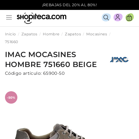
¡REBAJAS DEL 20% AL 80%!
0
Inicio
Zapatos
Hombre
Zapatos
Mocasines
751660
IMAC
MOCASINES
HOMBRE
751660
BEIGE
Código artículo:
65900-50
-50%