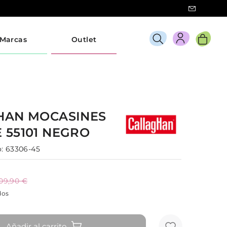
Marcas
Outlet
HAN
MOCASINES
E
55101
NEGRO
:
63306-45
09,90 €
dos
Añadir al carrito