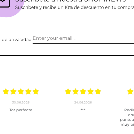
a de privacidad
.
30.06.2026
24.06.2026
23.06
ot perfecte
***
Pedido hec
enviado,
puntuales con
muy bien em