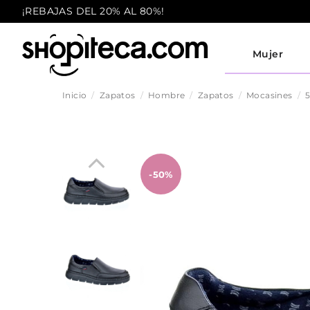
¡REBAJAS DEL 20% AL 80%!
Mujer
Inicio
Zapatos
Hombre
Zapatos
Mocasines
5
-50%