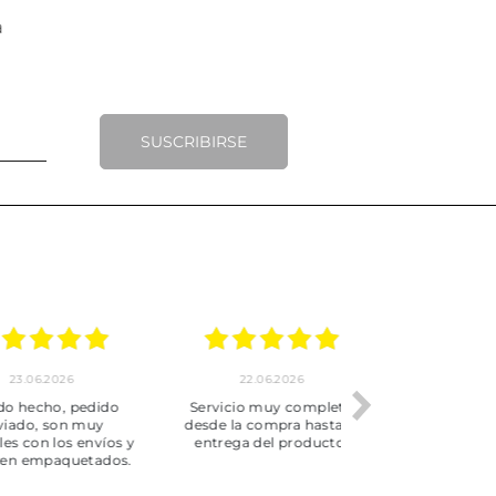
SUSCRIBIRSE
.2026
22.06.2026
20.06.2026
ho, pedido
Servicio muy completo
Envío rápid
 son muy
desde la compra hasta la
 los envíos y
entrega del producto.
paquetados.