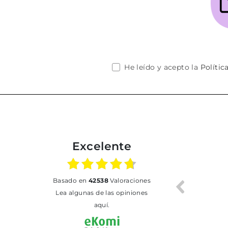
He leído y acepto la
Polític
Excelente
02.07.2026
01.07.2026
basado en
42538
Valoraciones
Todo bien
BUENA
T
Lea algunas de las opiniones
aquí.