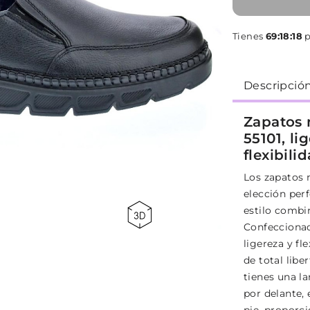
Tienes
69:18:17
p
Descripció
Zapatos 
55101, l
flexibili
Los zapatos 
elección per
estilo combi
Confeccionad
ligereza y fl
de total libe
tienes una la
por delante,