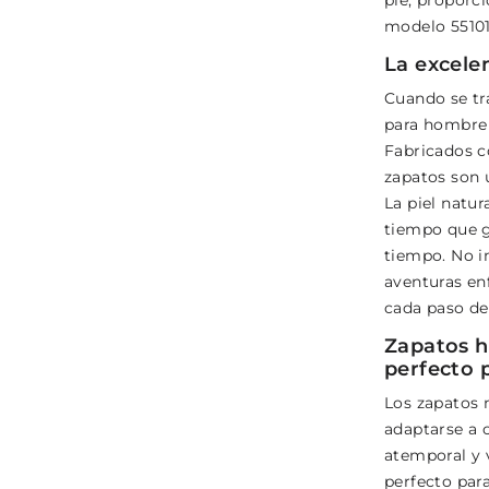
pie, proporc
modelo 55101 
La excelen
Cuando se tra
para hombre 
Fabricados c
zapatos son u
La piel natur
tiempo que g
tiempo. No i
aventuras en
cada paso de
Zapatos h
perfecto 
Los zapatos 
adaptarse a c
atemporal y 
perfecto par