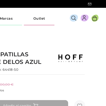
Marcas
Outlet
PATILLAS
E
DELOS
AZUL
:
64418-50
100,00 €
dos
Añadir al carrito