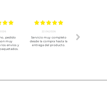
.2026
22.06.2026
20.06.2026
ho, pedido
Servicio muy completo
Envío rápid
 son muy
desde la compra hasta la
 los envíos y
entrega del producto.
paquetados.