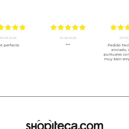
30.06.2026
24.06.2026
23.06
ot perfecte
***
Pedido hec
enviado,
puntuales con
muy bien em