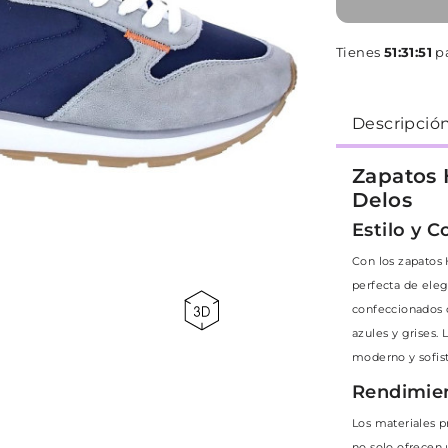
Tienes
51:31:50
p
Descripció
Zapatos 
Delos
Estilo y 
Con los zapatos
perfecta de ele
confeccionados c
azules y grises. 
moderno y sofist
Rendimien
Los materiales p
no solo ofrecen 