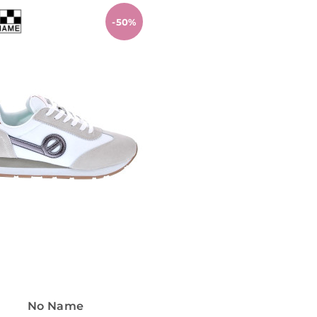
-50%
No Name