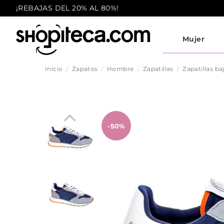
¡REBAJAS DEL 20% AL 80%!
Mujer
Inicio
Zapatos
Hombre
Zapatillas
Zapatillas ba
-50%