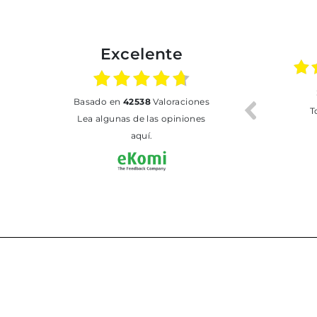
Excelente
02.07.2026
01.07.2026
basado en
42538
Valoraciones
Todo bien
BUENA
T
Lea algunas de las opiniones
aquí.