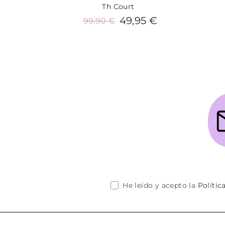
Th Court
49,95 €
99,90 €
Añadir al carrito
He leído y acepto la
Polític