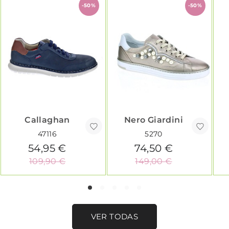
-50%
-50%
Callaghan
Nero Giardini
47116
5270
54,95 €
74,50 €
109,90 €
149,00 €
VER TODAS